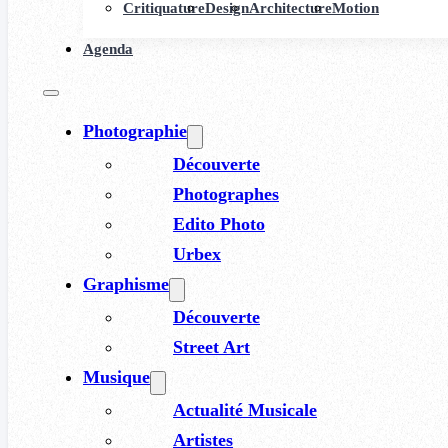
Critiquature
Design
Architecture
Motion
Agenda
Photographie
Découverte
Photographes
Edito Photo
Urbex
Graphisme
Découverte
Street Art
Musique
Actualité Musicale
Artistes