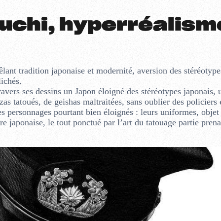
uchi, hyperréalism
êlant tradition japonaise et modernité, aversion des stéréotype
ichés.
travers ses dessins un Japon éloigné des stéréotypes japonais, 
 tatoués, de geishas maltraitées, sans oublier des policiers 
 personnages pourtant bien éloignés : leurs uniformes, objet
ière japonaise, le tout ponctué par l’art du tatouage partie pren