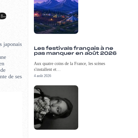
e
s japonais
Les festivals français à ne
pas manquer en août 2026
une
en
Aux quatre coins de la France, les scènes
 de
s'installent et…
ante de ses
4 août 2026