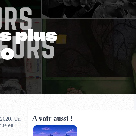
s plus
20
A voir aussi !
e 2020. Un
ique en