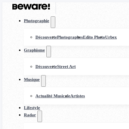
Photographie
Découverte
Photographes
Edito Photo
Urbex
Graphisme
Découverte
Street Art
Musique
Actualité Musicale
Artistes
Lifestyle
Radar