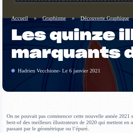
Accueil
»
Graphisme
»
Découverte Graphique
Les quinze i
marquants d
Hadrien Vecchione- Le 6 janvier 2021
On ne pouvait pas commencer cette nouvelle année 2021 san
best-of des meilleurs illustrateurs de 2020 qui mettent en a
passant par le géométrique ou l’épuré.