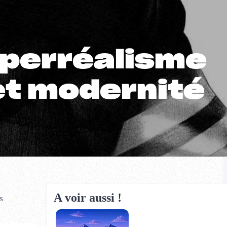
yperréalisme
 et modernité
A voir aussi !
s