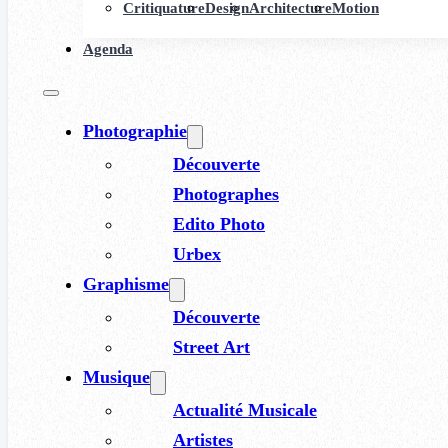
Critiquature
Design
Architecture
Motion
Agenda
Photographie
Découverte
Photographes
Edito Photo
Urbex
Graphisme
Découverte
Street Art
Musique
Actualité Musicale
Artistes