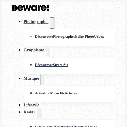
Photographie
Découverte
Photographes
Edito Photo
Urbex
Graphisme
Découverte
Street Art
Musique
Actualité Musicale
Artistes
Lifestyle
Radar
Critiquature
Design
Architecture
Motion