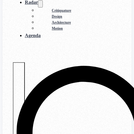
Radar
Critiquature
Design
Architecture
Motion
Agenda