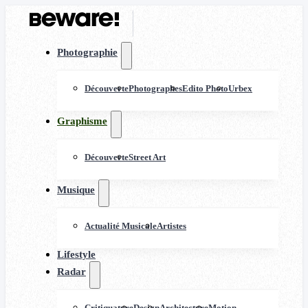
Photographie
Découverte
Photographes
Edito Photo
Urbex
Graphisme
Découverte
Street Art
Musique
Actualité Musicale
Artistes
Lifestyle
Radar
Critiquature
Design
Architecture
Motion