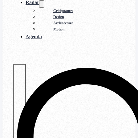
Radar
Critiquature
Design
Architecture
Motion
Agenda