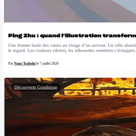
Ping Zhu : quand l’illustration transfor
Une femme hurle des cœurs au visage d’un serveur. Un vélo abando
le regard. Les couleurs vibrent, les silhouettes semblent s’échappe
Par
Nour Trabelsi
le 7 juillet 2026
Découverte Graphique