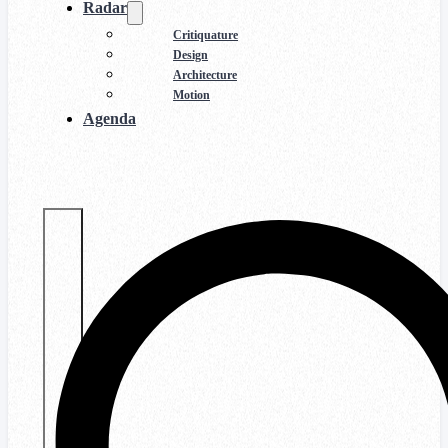
Radar
Critiquature
Design
Architecture
Motion
Agenda