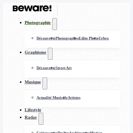
Photographie
Découverte
Photographes
Edito Photo
Urbex
Graphisme
Découverte
Street Art
Musique
Actualité Musicale
Artistes
Lifestyle
Radar
Critiquature
Design
Architecture
Motion