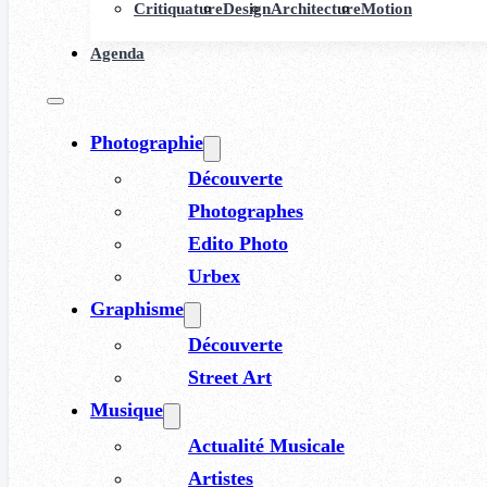
Critiquature
Design
Architecture
Motion
Agenda
Photographie
Découverte
Photographes
Edito Photo
Urbex
Graphisme
Découverte
Street Art
Musique
Actualité Musicale
Artistes