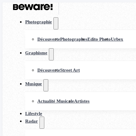
Photographie
Découverte
Photographes
Edito Photo
Urbex
Graphisme
Découverte
Street Art
Musique
Actualité Musicale
Artistes
Lifestyle
Radar