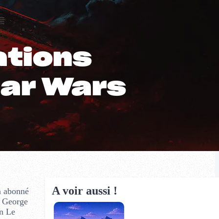
rations
tar Wars
A voir aussi !
n abonné
r George
on Le