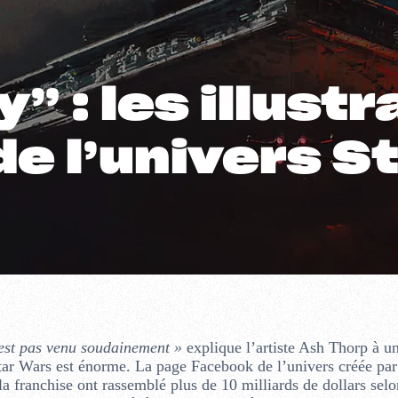
” : les illust
e l’univers S
n’est pas venu soudainement »
explique l’artiste Ash Thorp à u
tar Wars est énorme. La page Facebook de l’univers créée pa
la franchise ont rassemblé plus de 10 milliards de dollars sel