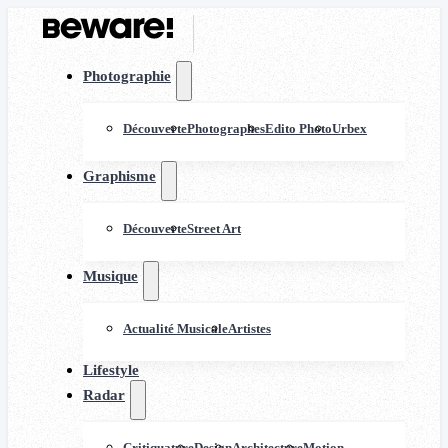
Photographie
Découverte
Photographes
Edito Photo
Urbex
Graphisme
Découverte
Street Art
Musique
Actualité Musicale
Artistes
Lifestyle
Radar
Critiquature
Design
Architecture
Motion