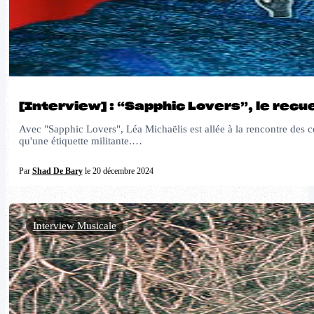
[Interview] : “Sapphic Lovers”, le rec
Avec "Sapphic Lovers", Léa Michaëlis est allée à la rencontre des coup
qu'une étiquette militante.…
Par
Shad De Bary
le 20 décembre 2024
Interview Musicale