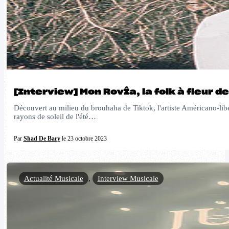
[Interview] Mon RovÎa, la folk à fleur d
Découvert au milieu du brouhaha de Tiktok, l'artiste Américano-lib
rayons de soleil de l'été…
Par
Shad De Bary
le 23 octobre 2023
Actualité Musicale
,
Interview Musicale