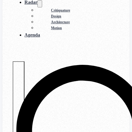
Radar
Critiquature
Design
Architecture
Motion
Agenda