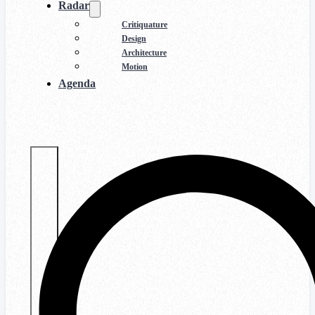
Radar
Critiquature
Design
Architecture
Motion
Agenda