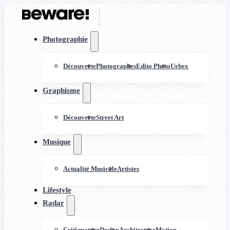
Photographie
Découverte
Photographes
Edito Photo
Urbex
Graphisme
Découverte
Street Art
Musique
Actualité Musicale
Artistes
Lifestyle
Radar
Critiquature
Design
Architecture
Motion