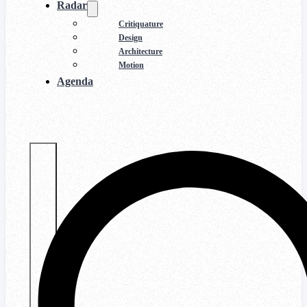
Radar
Critiquature
Design
Architecture
Motion
Agenda