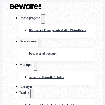
Photographie
Découverte
Photographes
Edito Photo
Urbex
Graphisme
Découverte
Street Art
Musique
Actualité Musicale
Artistes
Lifestyle
Radar
Critiquature
Design
Architecture
Motion