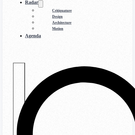
Radar
Critiquature
Design
Architecture
Motion
Agenda