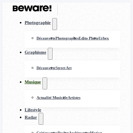
Photographie
Découverte
Photographes
Edito Photo
Urbex
Graphisme
Découverte
Street Art
Musique
Actualité Musicale
Artistes
Lifestyle
Radar
Critiquature
Design
Architecture
Motion