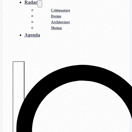
Radar
Critiquature
Design
Architecture
Motion
Agenda