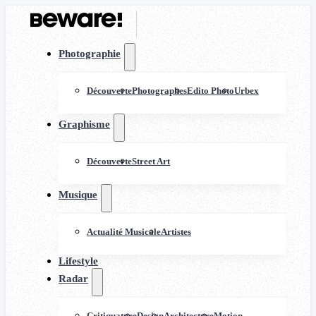
Photographie
Découverte
Photographes
Edito Photo
Urbex
Graphisme
Découverte
Street Art
Musique
Actualité Musicale
Artistes
Lifestyle
Radar
Critiquature
Design
Architecture
Motion