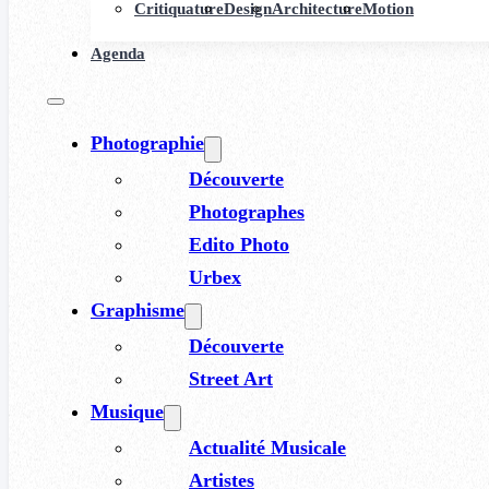
Critiquature
Design
Architecture
Motion
Agenda
Photographie
Découverte
Photographes
Edito Photo
Urbex
Graphisme
Découverte
Street Art
Musique
Actualité Musicale
Artistes