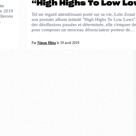
“High Highs To Low L
tte
on 2019
Tel un regard attendrissant porté sur sa vie, Lolo Zoua
llerons
son premier album intitulé "High Highs To Low Lows"
…
des désillusions passées et déterminée, elle s'empare d
pour composer un morceau dénonciateur porteur de…
Par
Ninon Hitta
le 19 avril 2019