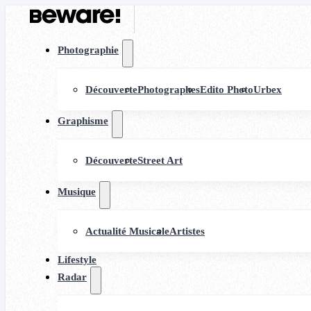
Photographie
Découverte
Photographes
Edito Photo
Urbex
Graphisme
Découverte
Street Art
Musique
Actualité Musicale
Artistes
Lifestyle
Radar