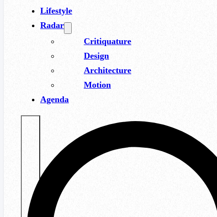
Lifestyle
Radar
Critiquature
Design
Architecture
Motion
Agenda