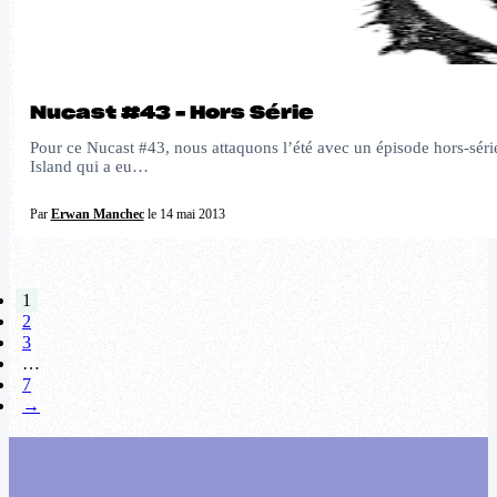
Nucast #43 – Hors Série
Pour ce Nucast #43, nous attaquons l’été avec un épisode hors-série 
Island qui a eu…
Par
Erwan Manchec
le 14 mai 2013
1
2
3
…
7
→