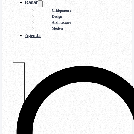
Radar
Critiquature
Design
Architecture
Motion
Agenda