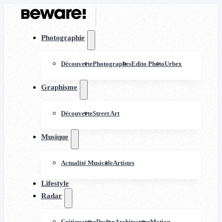
Photographie
Découverte
Photographes
Edito Photo
Urbex
Graphisme
Découverte
Street Art
Musique
Actualité Musicale
Artistes
Lifestyle
Radar
Critiquature
Design
Architecture
Motion