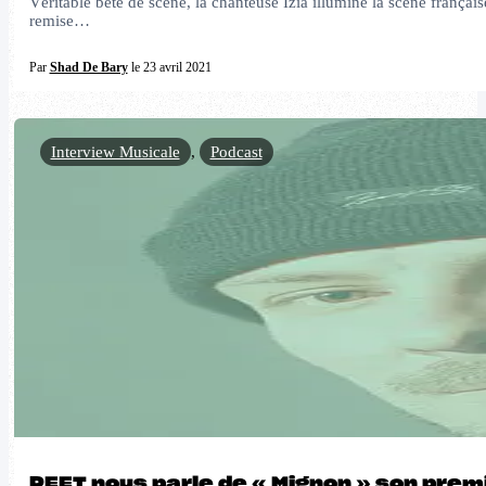
Véritable bête de scène, la chanteuse Izia illumine la scène françai
remise…
Par
Shad De Bary
le 23 avril 2021
Interview Musicale
,
Podcast
PEET nous parle de « Mignon » son prem