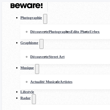
Photographie
Découverte
Photographes
Edito Photo
Urbex
Graphisme
Découverte
Street Art
Musique
Actualité Musicale
Artistes
Lifestyle
Radar