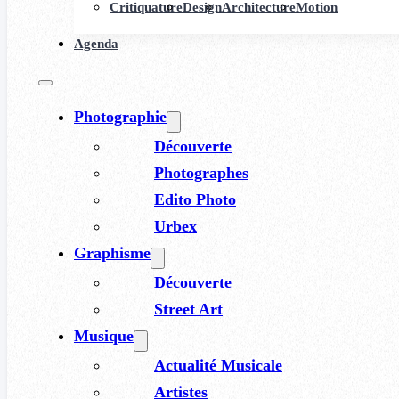
Critiquature
Design
Architecture
Motion
Agenda
Photographie
Découverte
Photographes
Edito Photo
Urbex
Graphisme
Découverte
Street Art
Musique
Actualité Musicale
Artistes