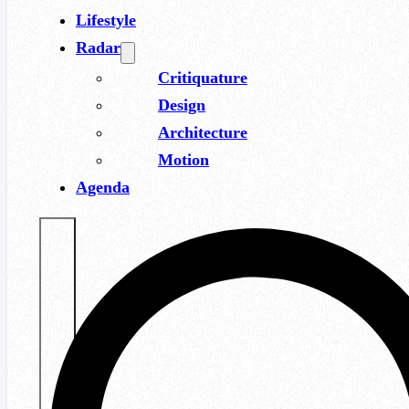
Lifestyle
Radar
Critiquature
Design
Architecture
Motion
Agenda