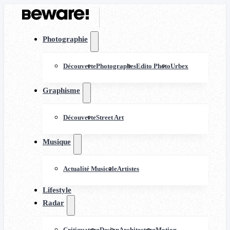
Photographie
Découverte
Photographes
Edito Photo
Urbex
Graphisme
Découverte
Street Art
Musique
Actualité Musicale
Artistes
Lifestyle
Radar
Critiquature
Design
Architecture
Motion