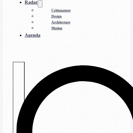
Radar
Critiquature
Design
Architecture
Motion
Agenda