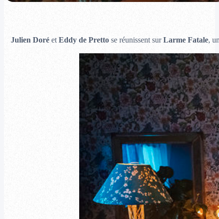
Julien Doré
et
Eddy de Pretto
se réunissent sur
Larme Fatale
, u