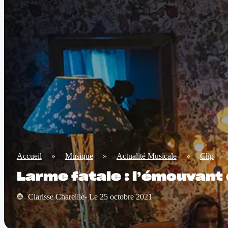
Accueil
»
Musique
»
Actualité Musicale
»
Clip
Larme fatale : l’émouvant 
Clarisse Chareille- Le 25 octobre 2021