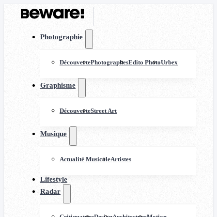
Photographie
Découverte
Photographes
Edito Photo
Urbex
Graphisme
Découverte
Street Art
Musique
Actualité Musicale
Artistes
Lifestyle
Radar
Critiquature
Design
Architecture
Motion