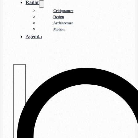
Radar
Critiquature
Design
Architecture
Motion
Agenda