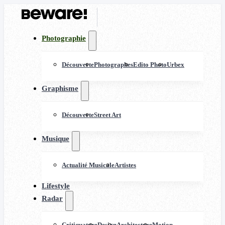
Photographie
Découverte
Photographes
Edito Photo
Urbex
Graphisme
Découverte
Street Art
Musique
Actualité Musicale
Artistes
Lifestyle
Radar
Critiquature
Design
Architecture
Motion