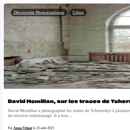
Découverte Photographique
,
Urbex
David Mcmillan, sur les traces de Tcher
David Mcmillan a photographié les ruines de Tchernobyl à plusieurs
du réacteur endommagé. Il a tout…
Par
Anna Vrinat
le 23 août 2021