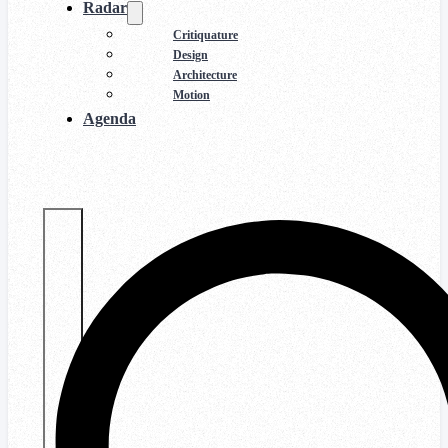
Radar
Critiquature
Design
Architecture
Motion
Agenda