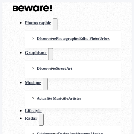
Photographie
Découverte
Photographes
Edito Photo
Urbex
Graphisme
Découverte
Street Art
Musique
Actualité Musicale
Artistes
Lifestyle
Radar
Critiquature
Design
Architecture
Motion