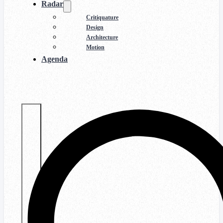
Radar
Critiquature
Design
Architecture
Motion
Agenda