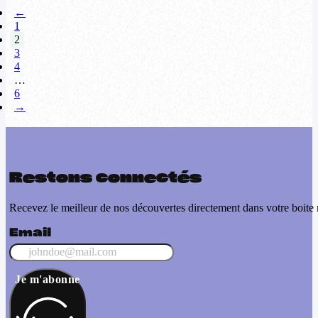
←
1
2
3
4
…
6
→
Restons connectés
Recevez le meilleur de nos découvertes directement dans votre boite 
Email
Je m'abonne