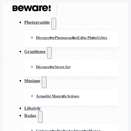
Photographie
Découverte
Photographes
Edito Photo
Urbex
Graphisme
Découverte
Street Art
Musique
Actualité Musicale
Artistes
Lifestyle
Radar
Critiquature
Design
Architecture
Motion