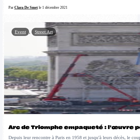
Par
Clara De Smet
le 1 décembre 2021
Event
,
Street Art
Arc de Triomphe empaqueté : l’œuvre 
Depuis leur rencontre à Paris en 1958 et jusqu'à leurs décès, le cou