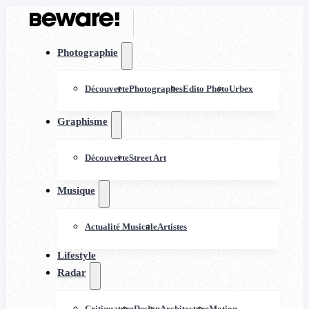
Photographie
Découverte
Photographes
Edito Photo
Urbex
Graphisme
Découverte
Street Art
Musique
Actualité Musicale
Artistes
Lifestyle
Radar
Critiquature
Design
Architecture
Motion