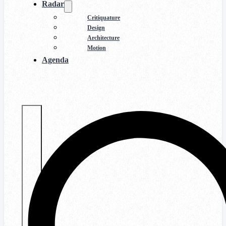
Radar
Critiquature
Design
Architecture
Motion
Agenda