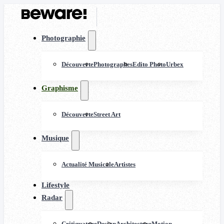
Photographie
Découverte
Photographes
Edito Photo
Urbex
Graphisme
Découverte
Street Art
Musique
Actualité Musicale
Artistes
Lifestyle
Radar
Critiquature
Design
Architecture
Motion