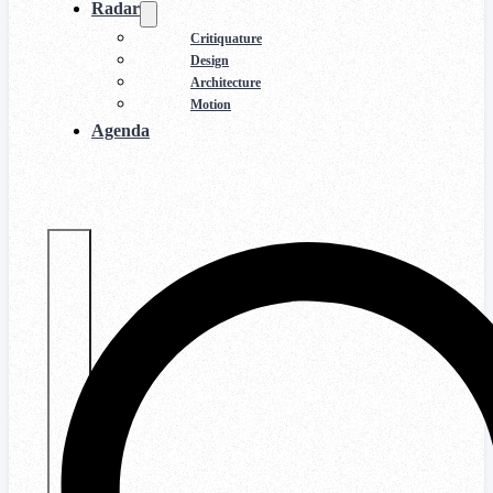
Radar
Critiquature
Design
Architecture
Motion
Agenda