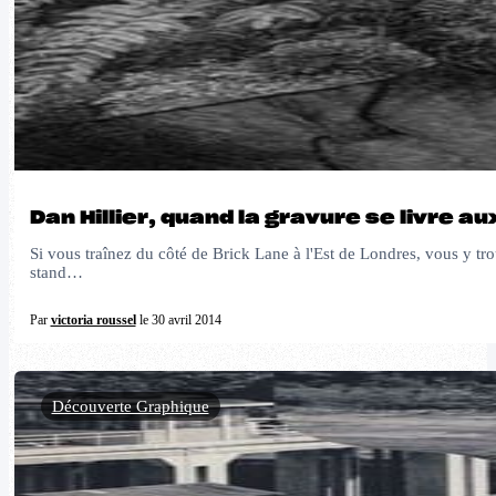
Dan Hillier, quand la gravure se livre a
Si vous traînez du côté de Brick Lane à l'Est de Londres, vous y 
stand…
Par
victoria roussel
le 30 avril 2014
Découverte Graphique