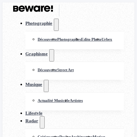
Photographie
Découverte
Photographes
Edito Photo
Urbex
Graphisme
Découverte
Street Art
Musique
Actualité Musicale
Artistes
Lifestyle
Radar
Critiquature
Design
Architecture
Motion