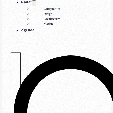
Radar
Critiquature
Design
Architecture
Motion
Agenda