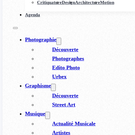
Critiquature
Design
Architecture
Motion
Agenda
Photographie
Découverte
Photographes
Edito Photo
Urbex
Graphisme
Découverte
Street Art
Musique
Actualité Musicale
Artistes