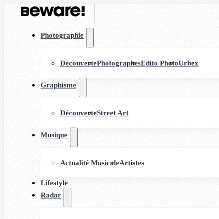
Photographie
Découverte
Photographes
Edito Photo
Urbex
Graphisme
Découverte
Street Art
Musique
Actualité Musicale
Artistes
Lifestyle
Radar