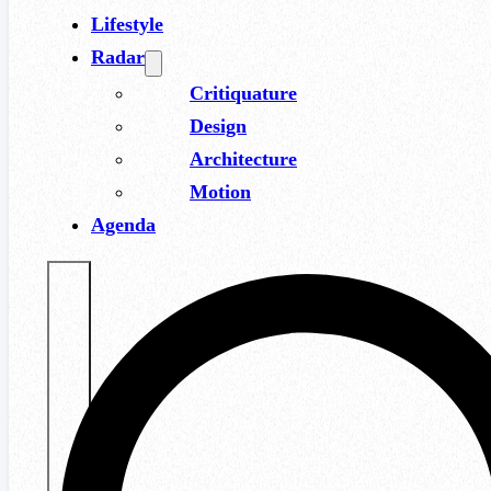
Lifestyle
Radar
Critiquature
Design
Architecture
Motion
Agenda