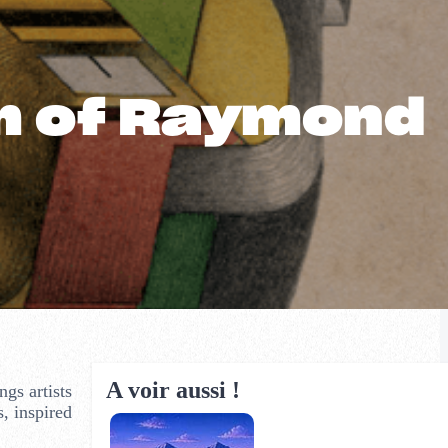
m of Raymond
A voir aussi !
gs artists
, inspired