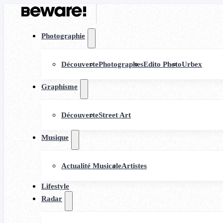
Photographie
Découverte
Photographes
Edito Photo
Urbex
Graphisme
Découverte
Street Art
Musique
Actualité Musicale
Artistes
Lifestyle
Radar