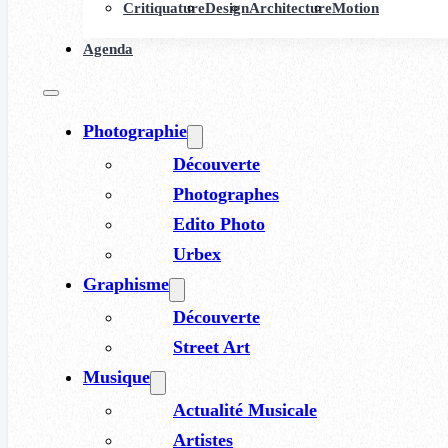
Critiquature
Design
Architecture
Motion
Agenda
Photographie
Découverte
Photographes
Edito Photo
Urbex
Graphisme
Découverte
Street Art
Musique
Actualité Musicale
Artistes