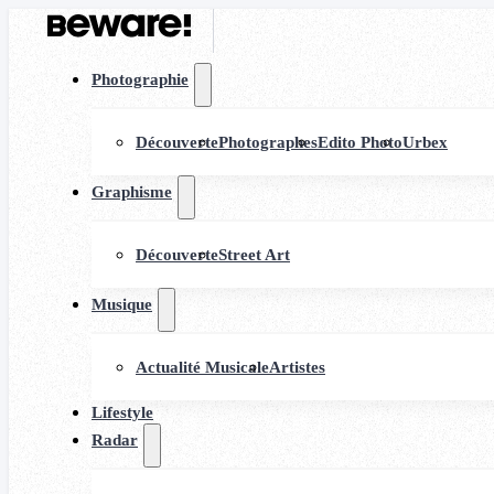
Photographie
Découverte
Photographes
Edito Photo
Urbex
Graphisme
Découverte
Street Art
Musique
Actualité Musicale
Artistes
Lifestyle
Radar