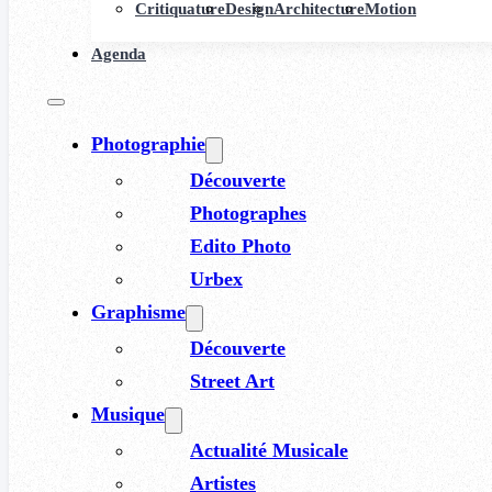
Critiquature
Design
Architecture
Motion
Agenda
Photographie
Découverte
Photographes
Edito Photo
Urbex
Graphisme
Découverte
Street Art
Musique
Actualité Musicale
Artistes