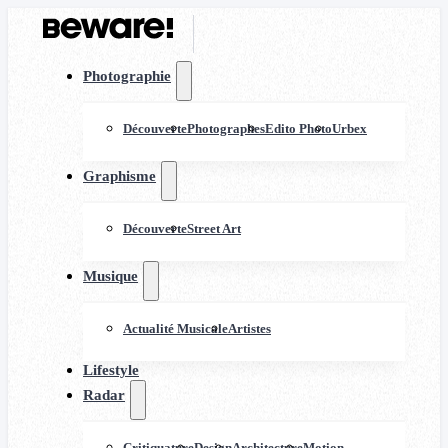
Photographie
Découverte
Photographes
Edito Photo
Urbex
Graphisme
Découverte
Street Art
Musique
Actualité Musicale
Artistes
Lifestyle
Radar
Critiquature
Design
Architecture
Motion