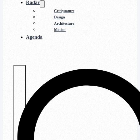
Radar
Critiquature
Design
Architecture
Motion
Agenda