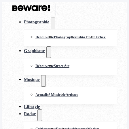
Photographie
Découverte
Photographes
Edito Photo
Urbex
Graphisme
Découverte
Street Art
Musique
Actualité Musicale
Artistes
Lifestyle
Radar
Critiquature
Design
Architecture
Motion