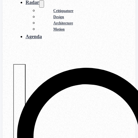
Radar
Critiquature
Design
Architecture
Motion
Agenda