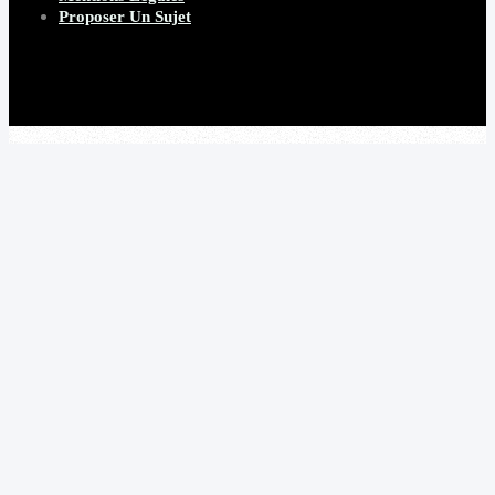
Proposer Un Sujet
Copyright 2026 Beware Magazine
- site par Heave Studio