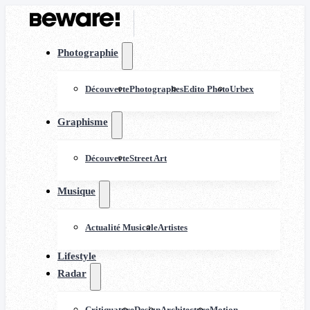
Photographie
Découverte
Photographes
Edito Photo
Urbex
Graphisme
Découverte
Street Art
Musique
Actualité Musicale
Artistes
Lifestyle
Radar
Critiquature
Design
Architecture
Motion