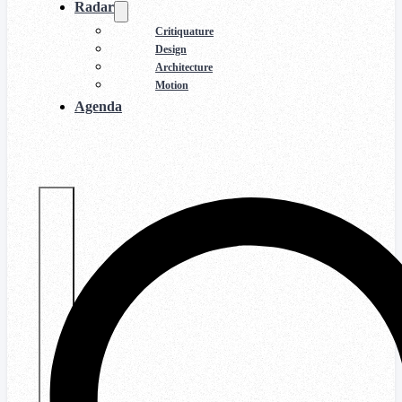
Radar
Critiquature
Design
Architecture
Motion
Agenda