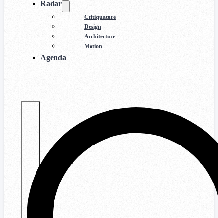
Radar
Critiquature
Design
Architecture
Motion
Agenda