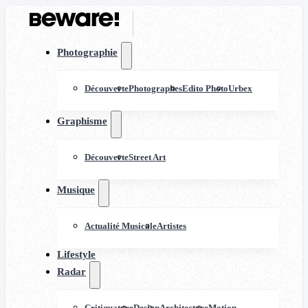
Photographie
Découverte
Photographes
Edito Photo
Urbex
Graphisme
Découverte
Street Art
Musique
Actualité Musicale
Artistes
Lifestyle
Radar
Critiquature
Design
Architecture
Motion