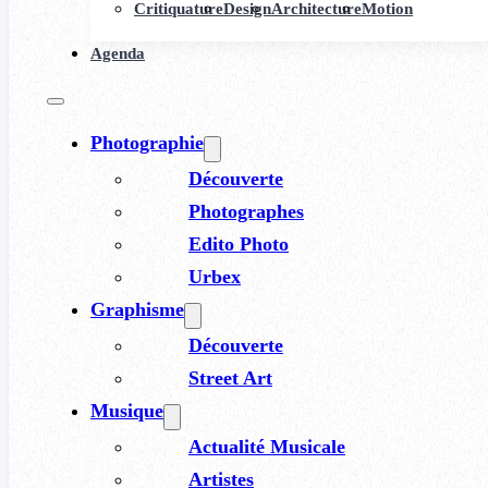
Critiquature
Design
Architecture
Motion
Agenda
Photographie
Découverte
Photographes
Edito Photo
Urbex
Graphisme
Découverte
Street Art
Musique
Actualité Musicale
Artistes