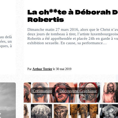
La ch**te à Déborah 
Robertis
Dimanche matin 27 mars 2016, alors que le Christ n’av
deux jours de tombeau à tirer, l’artiste luxembourgeo
 au delà
Robertis a été appréhendée et placée 24h en garde à v
nées, un
exhibition sexuelle. En cause, sa performance…
iques, à
Par
Arthur Terrier
le 30 mai 2019
Critiquature
,
Découverte Graphique