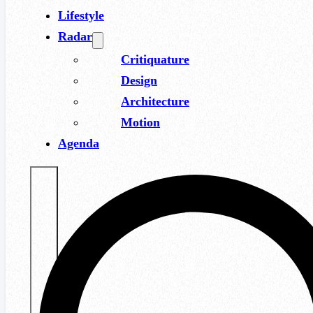
Lifestyle
Radar
Critiquature
Design
Architecture
Motion
Agenda