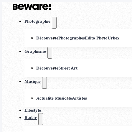
Photographie
Découverte
Photographes
Edito Photo
Urbex
Graphisme
Découverte
Street Art
Musique
Actualité Musicale
Artistes
Lifestyle
Radar