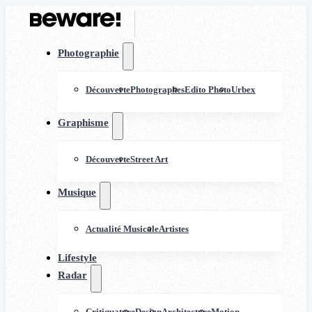
Photographie
Découverte
Photographes
Edito Photo
Urbex
Graphisme
Découverte
Street Art
Musique
Actualité Musicale
Artistes
Lifestyle
Radar
Critiquature
Design
Architecture
Motion