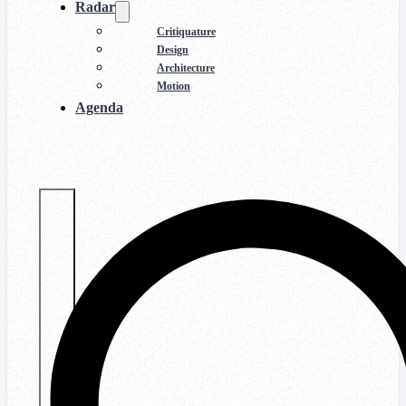
Radar
Critiquature
Design
Architecture
Motion
Agenda