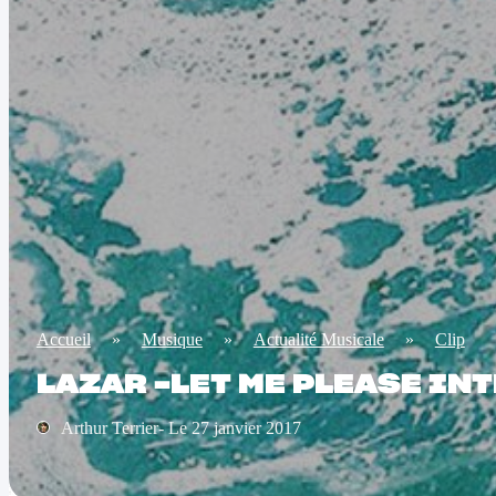
Accueil
»
Musique
»
Actualité Musicale
»
Clip
LAZAR -LET ME PLEASE IN
Arthur Terrier- Le 27 janvier 2017