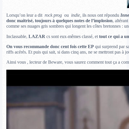
Lorsqu’on leur a dit
rock prog
ou
indie,
ils nous ont répondu
Inne
donc maitrisé, toujours à quelques notes de l’implosion
, altéran
comme ses nuages gris sombres qui longent les côtes bretonnes : un
Inclassable,
LAZAR
cs sont eux-mêmes classé, et
tout ce qui a un
On vous recommande donc cent fois cette EP
qui surprend par sa
riffs acérés. Et puis qui sait, si dans cinq ans, ne se mettront pas à 
Ainsi vous , lecteur de Beware, vous saurez comment tout ça a co