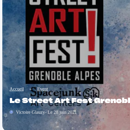
Accueil
»
Event
Le Street Art Fest Grenobl
Victoire Glauzy- Le 28 juin 2021