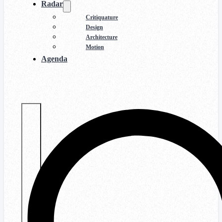
Radar
Critiquature
Design
Architecture
Motion
Agenda