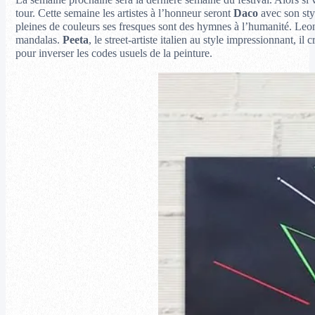
La semaine prochaine sera la dernière semaine du festival. Alors si v
tour. Cette semaine les artistes à l’honneur seront
Daco
avec son styl
pleines de couleurs ses fresques sont des hymnes à l’humanité. Leo
mandalas.
Peeta
, le street-artiste italien au style impressionnant, 
pour inverser les codes usuels de la peinture.