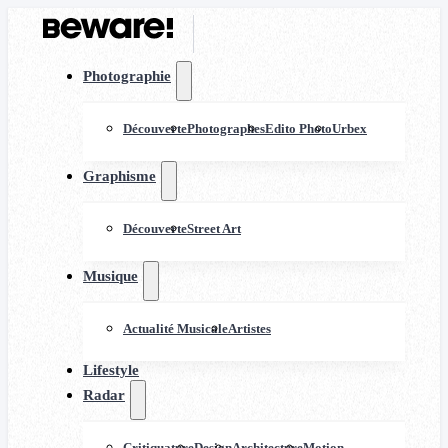
Photographie
Découverte
Photographes
Edito Photo
Urbex
Graphisme
Découverte
Street Art
Musique
Actualité Musicale
Artistes
Lifestyle
Radar
Critiquature
Design
Architecture
Motion