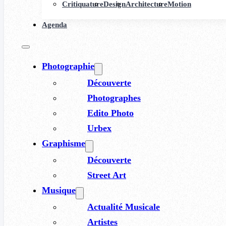
Critiquature
Design
Architecture
Motion
Agenda
Photographie
Découverte
Photographes
Edito Photo
Urbex
Graphisme
Découverte
Street Art
Musique
Actualité Musicale
Artistes