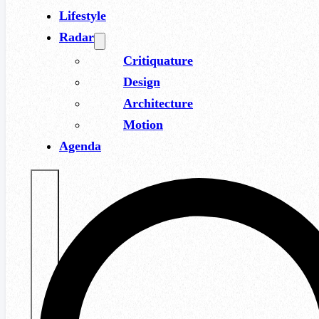
Lifestyle
Radar
Critiquature
Design
Architecture
Motion
Agenda