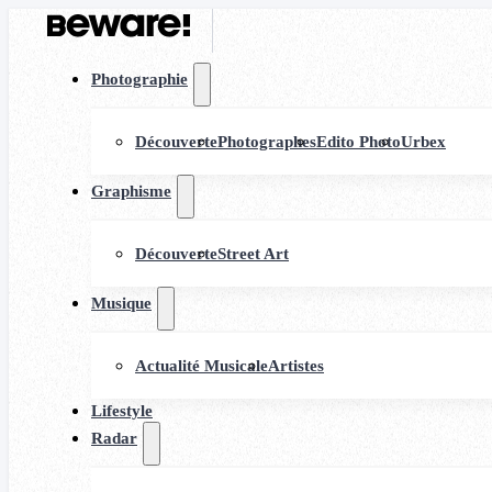
Photographie
Découverte
Photographes
Edito Photo
Urbex
Graphisme
Découverte
Street Art
Musique
Actualité Musicale
Artistes
Lifestyle
Radar