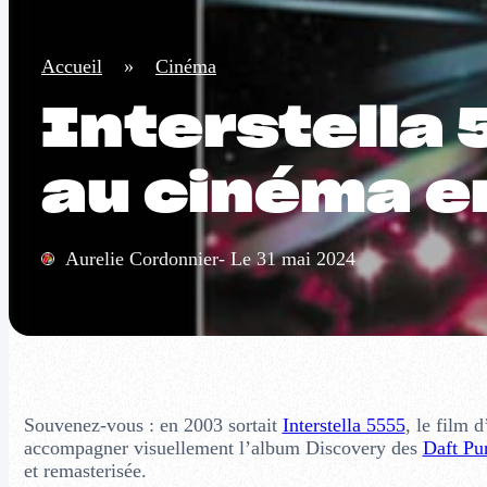
Accueil
»
Cinéma
Interstella 
au cinéma e
Aurelie Cordonnier- Le 31 mai 2024
Souvenez-vous : en 2003 sortait
Interstella 5555
, le film 
accompagner visuellement l’album Discovery des
Daft Pu
et remasterisée.