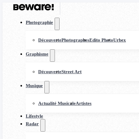
Photographie
Découverte
Photographes
Edito Photo
Urbex
Graphisme
Découverte
Street Art
Musique
Actualité Musicale
Artistes
Lifestyle
Radar