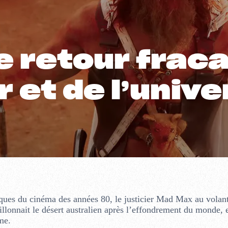
le retour frac
r et de l’univ
iques du cinéma des années 80, le justicier Mad Max au volant
lonnait le désert australien après l’effondrement du monde, 
me.