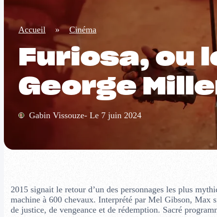
Accueil
»
Cinéma
Furiosa, ou 
George Mille
Gabin Vissouze- Le 7 juin 2024
2015 signait le retour d’un des personnages les plus myth
machine à 600 chevaux. Interprété par Mel Gibson, Max sil
de justice, de vengeance et de rédemption. Sacré program