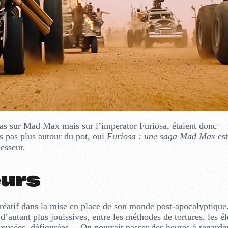
 pas sur Mad Max mais sur l’imperator Furiosa, étaient donc
s pas plus autour du pot, oui
Furiosa : une saga Mad Max
est
cesseur.
eurs
 créatif dans la mise en place de son monde post-apocalyptiqu
d’autant plus jouissives, entre les méthodes de tortures, les é
reusées, défigurées… On pourrait passer des heures à regarder