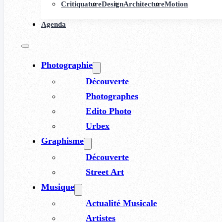
Critiquature
Design
Architecture
Motion
Agenda
Photographie
Découverte
Photographes
Edito Photo
Urbex
Graphisme
Découverte
Street Art
Musique
Actualité Musicale
Artistes