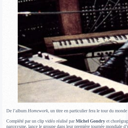
De l’album
Homework
, un titre en particulier fera le tour du mond
Complété par un clip vidéo réalisé par
Michel Gondry
et chorégrap
paroxysme, lance le groupe dans leur première tournée mondiale d’