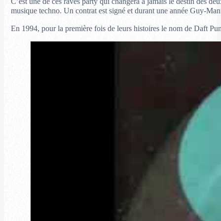
C’est une de ces raves party qui changera à jamais le destin des deu
musique techno. Un contrat est signé et durant une année Guy-Manue
En 1994, pour la première fois de leurs histoires le nom de Daft Pun