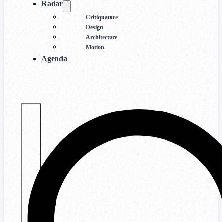
Radar
Critiquature
Design
Architecture
Motion
Agenda