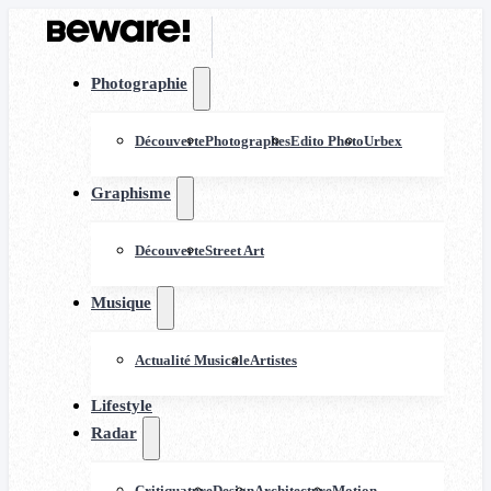
Photographie
Découverte
Photographes
Edito Photo
Urbex
Graphisme
Découverte
Street Art
Musique
Actualité Musicale
Artistes
Lifestyle
Radar
Critiquature
Design
Architecture
Motion