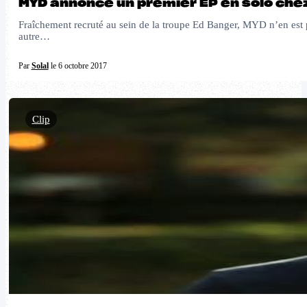
MYD annonce un premier EP en solo che
Fraîchement recruté au sein de la troupe Ed Banger, MYD n’en est p
autre…
Par
Solal
le 6 octobre 2017
Clip