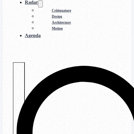
Radar
Critiquature
Design
Architecture
Motion
Agenda