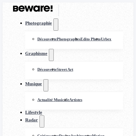
Photographie
Découverte
Photographes
Edito Photo
Urbex
Graphisme
Découverte
Street Art
Musique
Actualité Musicale
Artistes
Lifestyle
Radar
Critiquature
Design
Architecture
Motion