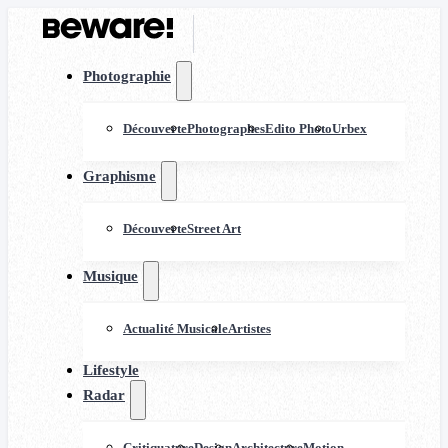
Photographie
Découverte
Photographes
Edito Photo
Urbex
Graphisme
Découverte
Street Art
Musique
Actualité Musicale
Artistes
Lifestyle
Radar
Critiquature
Design
Architecture
Motion