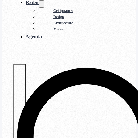
Radar
Critiquature
Design
Architecture
Motion
Agenda