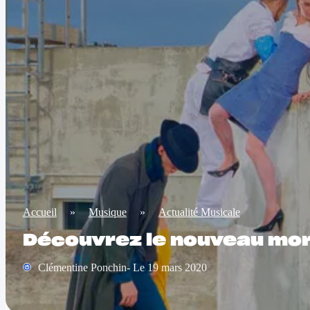
Accueil
»
Musique
»
Actualité Musicale
Découvrez le nouveau mor
Clémentine Ponchin- Le 19 mars 2020