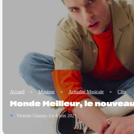
Accueil
»
Musique
»
Actualité Musicale
»
Clip
Monde Meilleur, le nouveau
Victoire Glauzy- Le 4 juin 2021