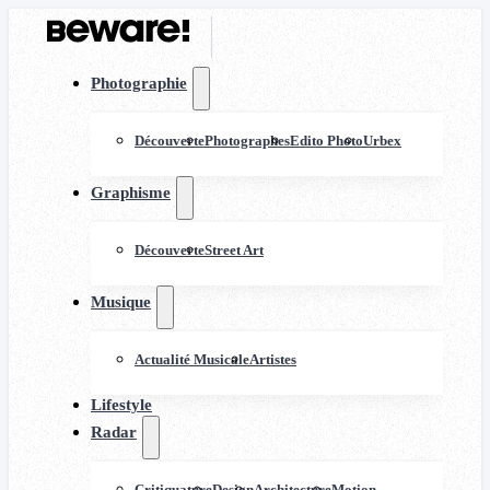
Photographie
Découverte
Photographes
Edito Photo
Urbex
Graphisme
Découverte
Street Art
Musique
Actualité Musicale
Artistes
Lifestyle
Radar
Critiquature
Design
Architecture
Motion