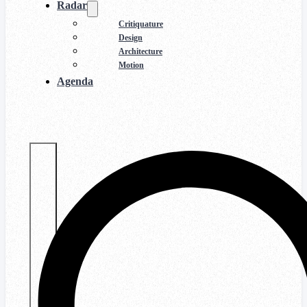
Radar
Critiquature
Design
Architecture
Motion
Agenda