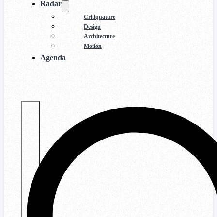
Radar
Critiquature
Design
Architecture
Motion
Agenda