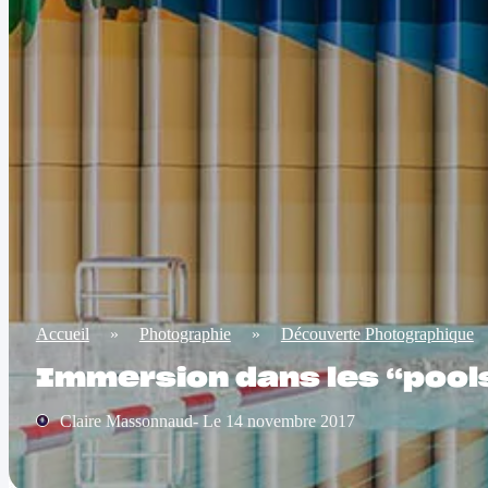
Accueil
»
Photographie
»
Découverte Photographique
Immersion dans les “pool
Claire Massonnaud- Le 14 novembre 2017