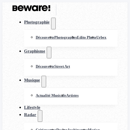
Photographie
Découverte
Photographes
Edito Photo
Urbex
Graphisme
Découverte
Street Art
Musique
Actualité Musicale
Artistes
Lifestyle
Radar
Critiquature
Design
Architecture
Motion