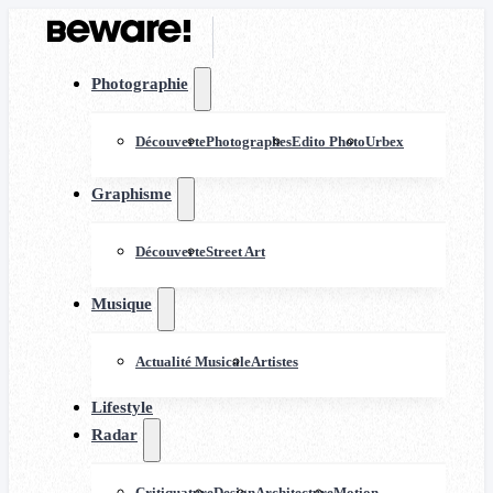
Photographie
Découverte
Photographes
Edito Photo
Urbex
Graphisme
Découverte
Street Art
Musique
Actualité Musicale
Artistes
Lifestyle
Radar
Critiquature
Design
Architecture
Motion