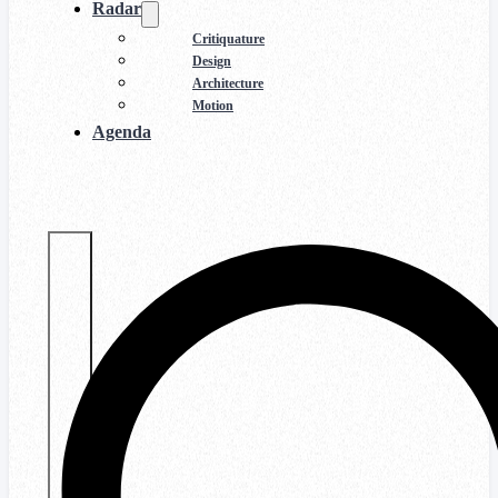
Radar
Critiquature
Design
Architecture
Motion
Agenda