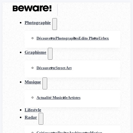
Photographie
Découverte
Photographes
Edito Photo
Urbex
Graphisme
Découverte
Street Art
Musique
Actualité Musicale
Artistes
Lifestyle
Radar
Critiquature
Design
Architecture
Motion