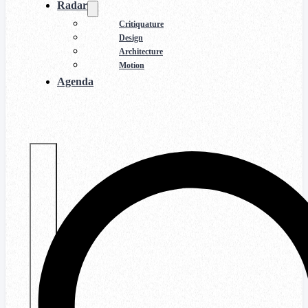
Radar
Critiquature
Design
Architecture
Motion
Agenda