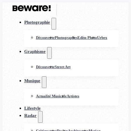
Photographie
Découverte
Photographes
Edito Photo
Urbex
Graphisme
Découverte
Street Art
Musique
Actualité Musicale
Artistes
Lifestyle
Radar
Critiquature
Design
Architecture
Motion