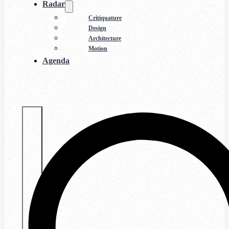
Radar
Critiquature
Design
Architecture
Motion
Agenda