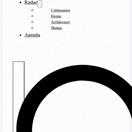
Radar
Critiquature
Design
Architecture
Motion
Agenda