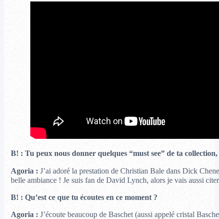
B! : Tu peux nous donner quelques “must see” de ta collection, 
Agoria :
J’ai adoré la prestation de Christian Bale dans Dick Chen
belle ambiance ! Je suis fan de David Lynch, alors je vais aussi cite
B! : Qu’est ce que tu écoutes en ce moment ?
Agoria :
J’écoute beaucoup de Baschet (aussi appelé cristal Baschet