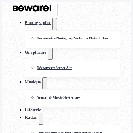
Photographie
Découverte
Photographes
Edito Photo
Urbex
Graphisme
Découverte
Street Art
Musique
Actualité Musicale
Artistes
Lifestyle
Radar
Critiquature
Design
Architecture
Motion