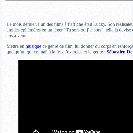
Le mois dernier, l’un des films à l’affiche était Lucky. Son réalisa
amitiés éphémères en un léger “Tu sors ou j’te sors”, telle la devis
ans à venir.
Mettre en
musique
ce genre de film, lui donner du corps en renforça
quelqu’un qui connaît à la fois l’exercice et le genre :
Sébastien D