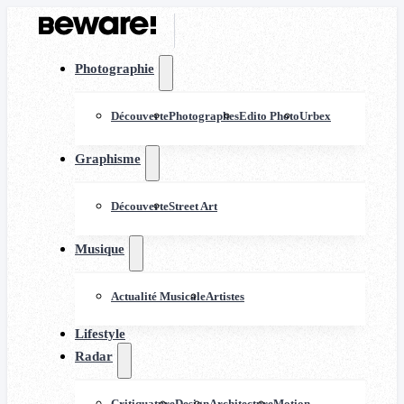
Photographie
Découverte
Photographes
Edito Photo
Urbex
Graphisme
Découverte
Street Art
Musique
Actualité Musicale
Artistes
Lifestyle
Radar
Critiquature
Design
Architecture
Motion