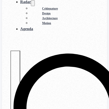
Radar
Critiquature
Design
Architecture
Motion
Agenda