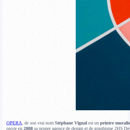
OPERA
, de son vrai nom
Stéphane Vignal
est un
peintre muralis
ouvre en
2008
sa propre agence de design et de graphisme 2HS De