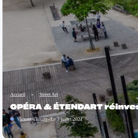
Accueil
»
Street Art
OPÉRA & ÉTENDART réinvest
Victoire Glauzy- Le 7 juillet 2021