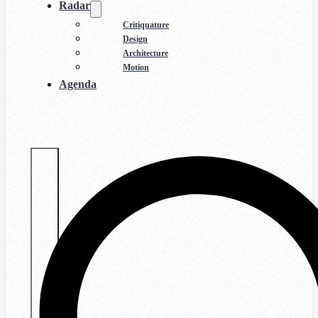
Radar
Critiquature
Design
Architecture
Motion
Agenda