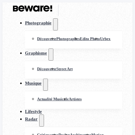
Photographie
Découverte
Photographes
Edito Photo
Urbex
Graphisme
Découverte
Street Art
Musique
Actualité Musicale
Artistes
Lifestyle
Radar
Critiquature
Design
Architecture
Motion