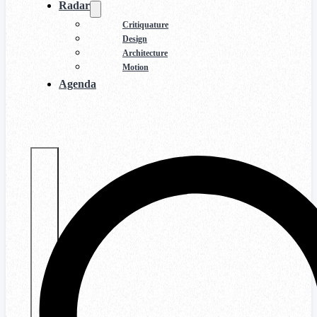
Radar
Critiquature
Design
Architecture
Motion
Agenda