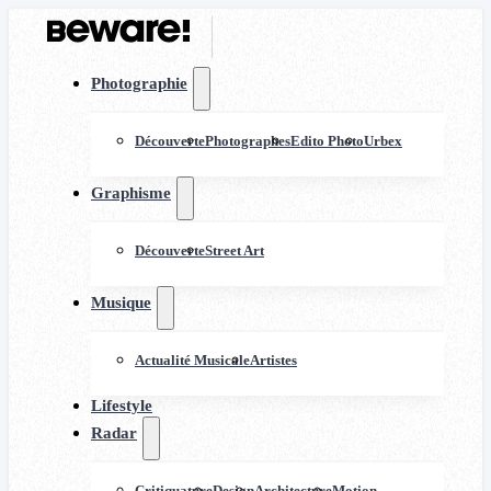
Photographie
Découverte
Photographes
Edito Photo
Urbex
Graphisme
Découverte
Street Art
Musique
Actualité Musicale
Artistes
Lifestyle
Radar
Critiquature
Design
Architecture
Motion