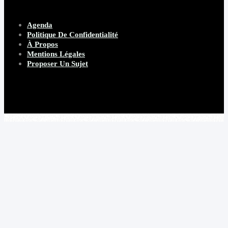
Agenda
Politique De Confidentialité
À Propos
Mentions Légales
Proposer Un Sujet
Copyright 2026 Beware Magazine
- site par Heave Studio