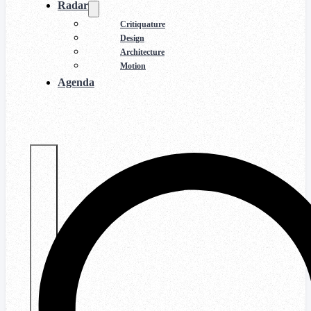
Radar
Critiquature
Design
Architecture
Motion
Agenda