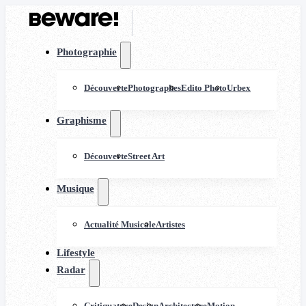
Photographie
Découverte
Photographes
Edito Photo
Urbex
Graphisme
Découverte
Street Art
Musique
Actualité Musicale
Artistes
Lifestyle
Radar
Critiquature
Design
Architecture
Motion