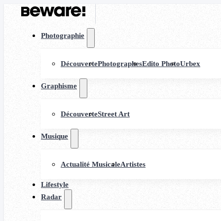
Photographie
Découverte
Photographes
Edito Photo
Urbex
Graphisme
Découverte
Street Art
Musique
Actualité Musicale
Artistes
Lifestyle
Radar