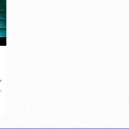
le
e,