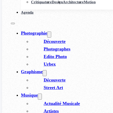
Critiquature
Design
Architecture
Motion
Agenda
Photographie
Découverte
Photographes
Edito Photo
Urbex
Graphisme
Découverte
Street Art
Musique
Actualité Musicale
Artistes