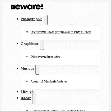
Photographie
Découverte
Photographes
Edito Photo
Urbex
Graphisme
Découverte
Street Art
Musique
Actualité Musicale
Artistes
Lifestyle
Radar
Critiquature
Design
Architecture
Motion