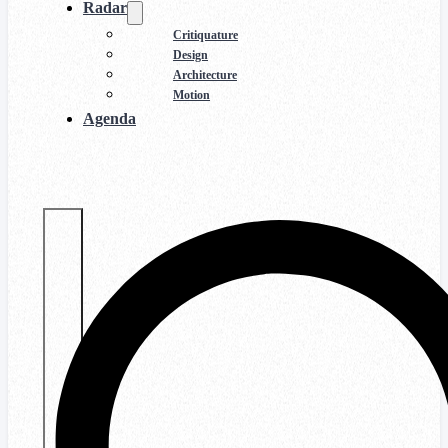
Radar
Critiquature
Design
Architecture
Motion
Agenda