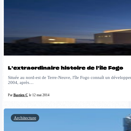
L’extraordinaire histoire de l’île Fogo
Située au nord-est de Terre-Neuve, l'île Fogo connaît un développemen
2004, après…
Par
Bastien C
le 12 mai 2014
Architecture