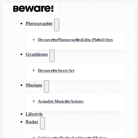
Photographie
Découverte
Photographes
Edito Photo
Urbex
Graphisme
Découverte
Street Art
Musique
Actualité Musicale
Artistes
Lifestyle
Radar
Critiquature
Design
Architecture
Motion