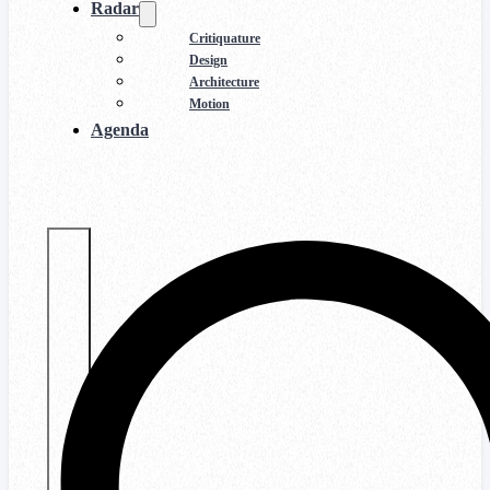
Radar
Critiquature
Design
Architecture
Motion
Agenda