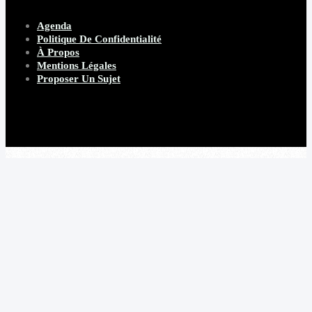
Agenda
Politique De Confidentialité
À Propos
Mentions Légales
Proposer Un Sujet
Copyright 2026 Beware Magazine
- site par Heave Studio